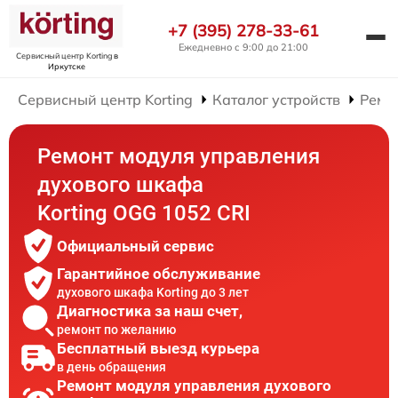
+7 (395) 278-33-61
Ежедневно с 9:00 до 21:00
Сервисный центр Korting
в
Иркутске
Сервисный центр Korting
Каталог устройств
Ремо
Ремонт модуля управления
духового шкафа
Korting OGG 1052 CRI
Официальный сервис
Гарантийное обслуживание
духового шкафа Korting до 3 лет
Диагностика за наш счет,
ремонт по желанию
Бесплатный выезд курьера
в день обращения
Ремонт модуля управления духового