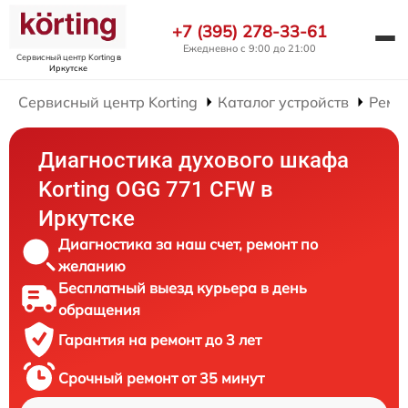
+7 (395) 278-33-61
Ежедневно с 9:00 до 21:00
Сервисный центр Korting
в
Иркутске
Сервисный центр Korting
Каталог устройств
Ремо
Диагностика духового шкафа
Korting OGG 771 CFW в
Иркутске
Диагностика за наш счет, ремонт по
желанию
Бесплатный выезд курьера в день
обращения
Гарантия на ремонт до 3 лет
Срочный ремонт от 35 минут