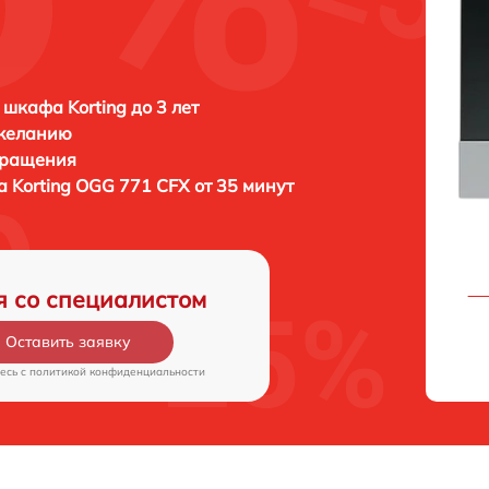
 шкафа Korting до 3 лет
 желанию
бращения
фа
Korting OGG 771 CFX от 35 минут
я со специалистом
Оставить заявку
есь c
политикой конфиденциальности