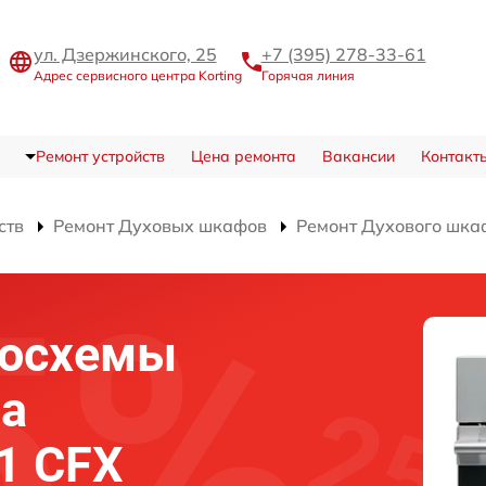
ул. Дзержинского, 25
+7 (395) 278-33-61
Адрес сервисного центра Korting
Горячая линия
Ремонт устройств
Цена ремонта
Вакансии
Контакт
ств
Ремонт Духовых шкафов
Ремонт Духового шка
росхемы
фа
1 CFX