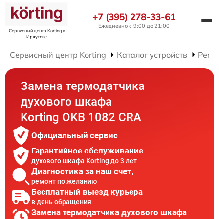
+7 (395) 278-33-61
Ежедневно с 9:00 до 21:00
Сервисный центр Korting
в
Иркутске
Сервисный центр Korting
Каталог устройств
Ремо
Замена термодатчика
духового шкафа
Korting OKB 1082 CRA
Официальный сервис
Гарантийное обслуживание
духового шкафа Korting до 3 лет
Диагностика за наш счет,
ремонт по желанию
Бесплатный выезд курьера
в день обращения
Замена термодатчика духового шкафа