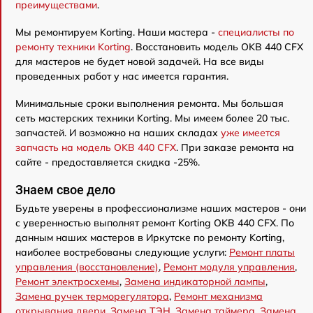
преимуществами
.
Мы ремонтируем Korting. Наши мастера -
специалисты по
ремонту техники Korting
. Восстановить модель OKB 440 CFX
для мастеров не будет новой задачей. На все виды
проведенных работ у нас имеется гарантия.
Минимальные сроки выполнения ремонта. Мы большая
сеть мастерских техники Korting. Мы имеем более 20 тыс.
запчастей. И возможно на наших складах
уже имеется
запчасть на модель OKB 440 CFX
. При заказе ремонта на
сайте - предоставляется скидка -25%.
Знаем свое дело
Будьте уверены в профессионализме наших мастеров - они
с уверенностью выполнят ремонт Korting OKB 440 CFX. По
данным наших мастеров в Иркутске по ремонту Korting,
наиболее востребованы следующие услуги:
Ремонт платы
управления (восстановление)
,
Ремонт модуля управления
,
Ремонт электросхемы
,
Замена индикаторной лампы
,
Замена ручек терморегулятора
,
Ремонт механизма
открывания двери
,
Замена ТЭН
,
Замена таймера
,
Замена