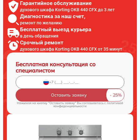
Гарантийное обслуживание
духового шкафа Korting OKB 440 CFX до 3 лет
Диагностика за наш счет,
ремонт по желанию
Бесплатный выезд курьера
в день обращения
Срочный ремонт
духового шкафа Korting OKB 440 CFX от 35 минут
Бесплатная консультация со
специалистом
Оставить заявку
Нажимая на кнопку "Оставить заявку" Вы соглашаетесь c
политикой
конфиденциальности