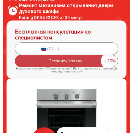
Ремонт механизма открывания двери
духового шкафа
Korting OKB 592 CFX от 35 минут
Бесплатная консультация со
специалистом
Оставить заявку
Нажимая на кнопку "Оставить заявку" Вы соглашаетесь c
политикой
конфиденциальности