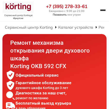
+7 (395) 278-33-61
Ежедневно с 9:00 до 21:00
Позвонить
мне утром
Сервисный центр Korting
в
Иркутске
Сервисный центр Korting
Каталог устройств
Ремо
Ремонт механизма
открывания двери духового
шкафа
Korting OKB 592 CFX
Официальный сервис
Гарантийное обслуживание
духового шкафа Korting до 3 лет
Диагностика за наш счет,
ремонт по желанию
Бесплатный выезд курьера
в день обращения