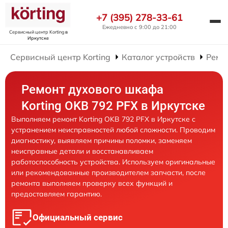
+7 (395) 278-33-61
Ежедневно с 9:00 до 21:00
Сервисный центр Korting
в
Иркутске
Сервисный центр Korting
Каталог устройств
Ремо
Ремонт духового шкафа
Korting OKB 792 PFX в Иркутске
Выполняем ремонт Korting OKB 792 PFX в Иркутске с
устранением неисправностей любой сложности. Проводим
диагностику, выявляем причины поломки, заменяем
неисправные детали и восстанавливаем
работоспособность устройства. Используем оригинальные
или рекомендованные производителем запчасти, после
ремонта выполняем проверку всех функций и
предоставляем гарантию.
Официальный сервис