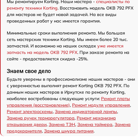
Мы ремонтируем Korting. Наши мастера -
специалисты по
ремонту техники Korting
. Восстановить модель OKB 792 PFX
для мастеров не будет новой задачей. На все виды
проведенных работ у нас имеется гарантия.
Минимальные сроки выполнения ремонта. Мы большая
сеть мастерских техники Korting. Мы имеем более 20 тыс.
запчастей. И возможно на наших складах
уже имеется
запчасть на модель OKB 792 PFX
. При заказе ремонта на
сайте - предоставляется скидка -25%.
Знаем свое дело
Будьте уверены в профессионализме наших мастеров - они
с уверенностью выполнят ремонт Korting OKB 792 PFX. По
данным наших мастеров в Иркутске по ремонту Korting,
наиболее востребованы следующие услуги:
Ремонт платы
управления (восстановление)
,
Ремонт модуля управления
,
Ремонт электросхемы
,
Замена индикаторной лампы
,
Замена ручек терморегулятора
,
Ремонт механизма
открывания двери
,
Замена ТЭН
,
Замена таймера
,
Замена
предохранителя
,
Замена шнура питания
.