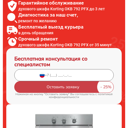
Гарантийное обслуживание
духового шкафа Korting OKB 792 PFX до 3 лет
Диагностика за наш счет,
ремонт по желанию
Бесплатный выезд курьера
в день обращения
Срочный ремонт
духового шкафа Korting OKB 792 PFX от 35 минут
Бесплатная консультация со
специалистом
Оставить заявку
Нажимая на кнопку "Оставить заявку" Вы соглашаетесь c
политикой
конфиденциальности