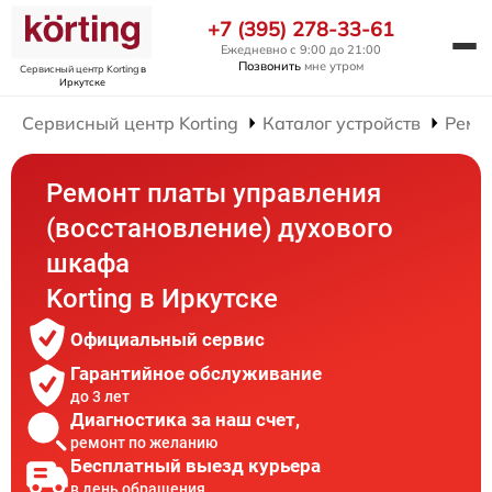
+7 (395) 278-33-61
Ежедневно с 9:00 до 21:00
Позвонить
мне утром
Сервисный центр Korting
в
Иркутске
Сервисный центр Korting
Каталог устройств
Ремо
Ремонт платы управления
(восстановление) духового
шкафа
Korting в Иркутске
Официальный сервис
Гарантийное обслуживание
до 3 лет
Диагностика за наш счет,
ремонт по желанию
Бесплатный выезд курьера
в день обращения