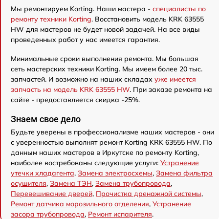
Мы ремонтируем Korting. Наши мастера -
специалисты по
ремонту техники Korting
. Восстановить модель KRK 63555
HW для мастеров не будет новой задачей. На все виды
проведенных работ у нас имеется гарантия.
Минимальные сроки выполнения ремонта. Мы большая
сеть мастерских техники Korting. Мы имеем более 20 тыс.
запчастей. И возможно на наших складах
уже имеется
запчасть на модель KRK 63555 HW
. При заказе ремонта на
сайте - предоставляется скидка -25%.
Знаем свое дело
Будьте уверены в профессионализме наших мастеров - они
с уверенностью выполнят ремонт Korting KRK 63555 HW. По
данным наших мастеров в Иркутске по ремонту Korting,
наиболее востребованы следующие услуги:
Устранение
утечки хладагента
,
Замена электросхемы
,
Замена фильтра
осушителя
,
Замена ТЭН
,
Замена трубопровода
,
Перевешивание дверей
,
Прочистка дренажной системы
,
Ремонт датчика морозильного отделения
,
Устранение
засора трубопровода
,
Ремонт испарителя
.