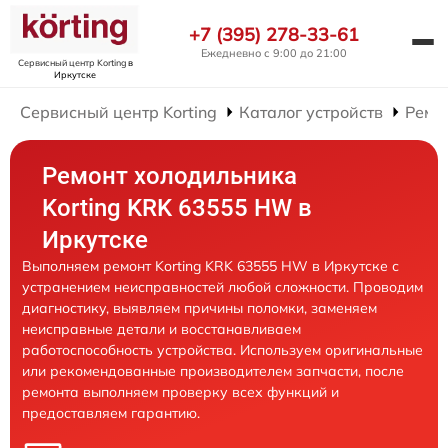
+7 (395) 278-33-61
Ежедневно с 9:00 до 21:00
Сервисный центр Korting
в
Иркутске
Сервисный центр Korting
Каталог устройств
Ремо
Ремонт холодильника
Korting KRK 63555 HW в
Иркутске
Выполняем ремонт Korting KRK 63555 HW в Иркутске с
устранением неисправностей любой сложности. Проводим
диагностику, выявляем причины поломки, заменяем
неисправные детали и восстанавливаем
работоспособность устройства. Используем оригинальные
или рекомендованные производителем запчасти, после
ремонта выполняем проверку всех функций и
предоставляем гарантию.