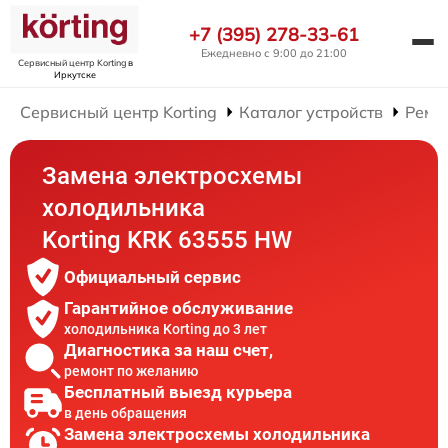
+7 (395) 278-33-61
Ежедневно с 9:00 до 21:00
Сервисный центр Korting
в
Иркутске
Сервисный центр Korting
Каталог устройств
Ремо
Замена электросхемы
холодильника
Korting KRK 63555 HW
Официальный сервис
Гарантийное обслуживание
холодильника Korting до 3 лет
Диагностика за наш счет,
ремонт по желанию
Бесплатный выезд курьера
в день обращения
Замена электросхемы холодильника