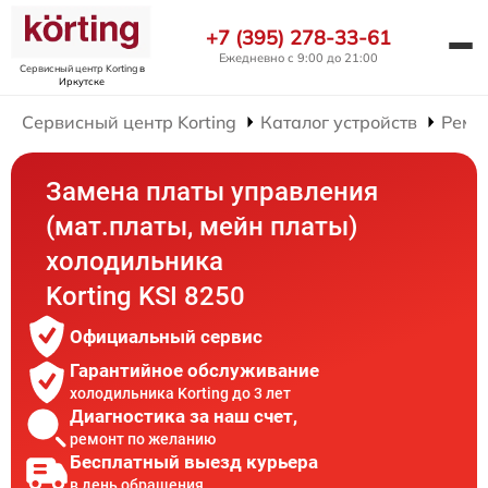
+7 (395) 278-33-61
Ежедневно с 9:00 до 21:00
Сервисный центр Korting
в
Иркутске
Сервисный центр Korting
Каталог устройств
Ремо
Замена платы управления
(мат.платы, мейн платы)
холодильника
Korting KSI 8250
Официальный сервис
Гарантийное обслуживание
холодильника Korting до 3 лет
Диагностика за наш счет,
ремонт по желанию
Бесплатный выезд курьера
в день обращения