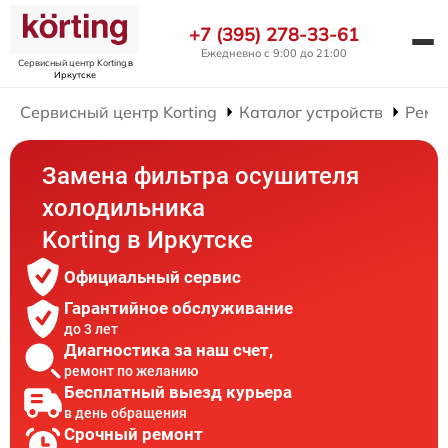
+7 (395) 278-33-61
Ежедневно с 9:00 до 21:00
Сервисный центр Korting
в
Иркутске
Сервисный центр Korting
Каталог устройств
Ремо
Замена фильтра осушителя
холодильника
Korting в Иркутске
Официальный сервис
Гарантийное обслуживание
до 3 лет
Диагностика за наш счет,
ремонт по желанию
Бесплатный выезд курьера
в день обращения
Срочный ремонт