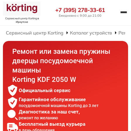
+7 (395) 278-33-61
Ежедневно с 9:00 до 21:00
Сервисный центр Korting
в
Иркутске
Сервисный центр Korting
Каталог устройств
Ремо
Ремонт или замена пружины
дверцы посудомоечной
машины
Korting KDF 2050 W
Официальный сервис
Гарантийное обслуживание
посудомоечной машины Korting до 3 лет
Диагностика за наш счет,
ремонт по желанию
Бесплатный выезд курьера
в день обращения