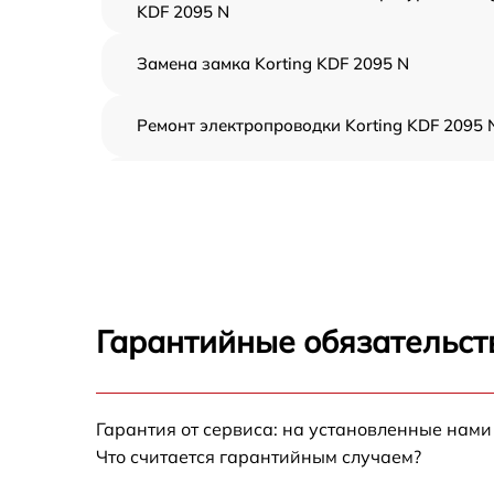
KDF 2095 N
Замена замка Korting KDF 2095 N
Ремонт электропроводки Korting KDF 2095 
Замена шнура питания Korting KDF 2095 N
Корпусный ремонт (замена резинок,
креплений, кнопок) Korting KDF 2095 N
Ремонт платы управления (восстановление)
Korting KDF 2095 N
Гарантийные обязательств
Замена заливного клапана Korting KDF 209
N
Замена панели управления Korting KDF 209
Гарантия от сервиса: на установленные нами
N
Что считается гарантийным случаем?