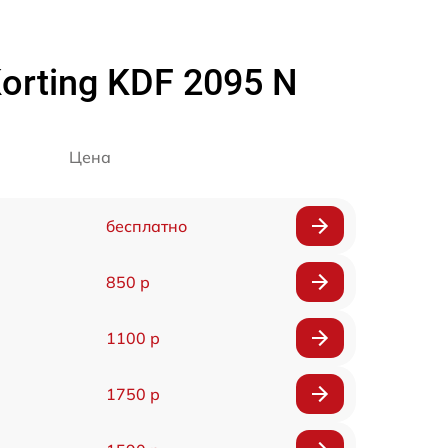
rting KDF 2095 N
Цена
бесплатно
850 р
1100 р
1750 р