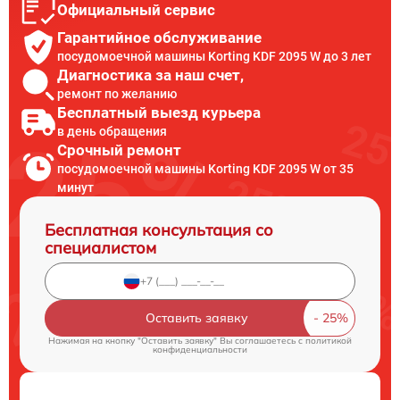
Официальный сервис
Гарантийное обслуживание
посудомоечной машины Korting KDF 2095 W до 3 лет
Диагностика за наш счет,
ремонт по желанию
Бесплатный выезд курьера
в день обращения
Срочный ремонт
посудомоечной машины Korting KDF 2095 W от 35
минут
Бесплатная консультация со
специалистом
Оставить заявку
Нажимая на кнопку "Оставить заявку" Вы соглашаетесь c
политикой
конфиденциальности