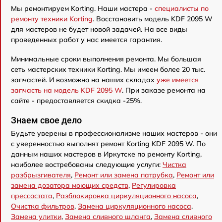
Мы ремонтируем Korting. Наши мастера -
специалисты по
ремонту техники Korting
. Восстановить модель KDF 2095 W
для мастеров не будет новой задачей. На все виды
проведенных работ у нас имеется гарантия.
Минимальные сроки выполнения ремонта. Мы большая
сеть мастерских техники Korting. Мы имеем более 20 тыс.
запчастей. И возможно на наших складах
уже имеется
запчасть на модель KDF 2095 W
. При заказе ремонта на
сайте - предоставляется скидка -25%.
Знаем свое дело
Будьте уверены в профессионализме наших мастеров - они
с уверенностью выполнят ремонт Korting KDF 2095 W. По
данным наших мастеров в Иркутске по ремонту Korting,
наиболее востребованы следующие услуги:
Чистка
разбрызгивателя
,
Ремонт или замена патрубка
,
Ремонт или
замена дозатора моющих средств
,
Регулировка
прессостата
,
Разблокировка циркуляционного насоса
,
Очистка фильтров
,
Замена циркуляционного насоса
,
Замена улитки
,
Замена сливного шланга
,
Замена сливного