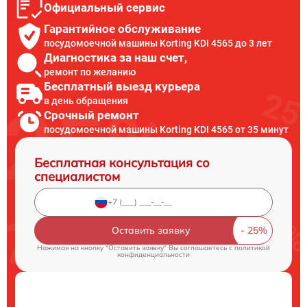
Официальный сервис
Гарантийное обслуживание
посудомоечной машины Korting KDI 4565 до 3 лет
Диагностика за наш счет,
ремонт по желанию
Бесплатный выезд курьера
в день обращения
Срочный ремонт
посудомоечной машины Korting KDI 4565 от 35 минут
Бесплатная консультация со
специалистом
Оставить заявку
Нажимая на кнопку "Оставить заявку" Вы соглашаетесь c
политикой
конфиденциальности