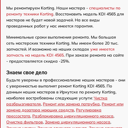
Мы ремонтируем Korting. Наши мастера -
специалисты по
ремонту техники Korting
. Восстановить модель KDI 4565 для
мастеров не будет новой задачей. На все виды
проведенных работ у нас имеется гарантия.
Минимальные сроки выполнения ремонта. Мы большая
сеть мастерских техники Korting. Мы имеем более 20 тыс.
запчастей. И возможно на наших складах
уже имеется
запчасть на модель KDI 4565
. При заказе ремонта на сайте
- предоставляется скидка -25%.
Знаем свое дело
Будьте уверены в профессионализме наших мастеров - они
с уверенностью выполнят ремонт Korting KDI 4565. По
данным наших мастеров в Иркутске по ремонту Korting,
наиболее востребованы следующие услуги:
Чистка
разбрызгивателя
,
Ремонт или замена патрубка
,
Ремонт или
замена дозатора моющих средств
,
Регулировка
прессостата
,
Разблокировка циркуляционного насоса
,
Очистка фильтров
,
Замена циркуляционного насоса
,
Замена улитки
,
Замена сливного шланга
,
Замена сливного