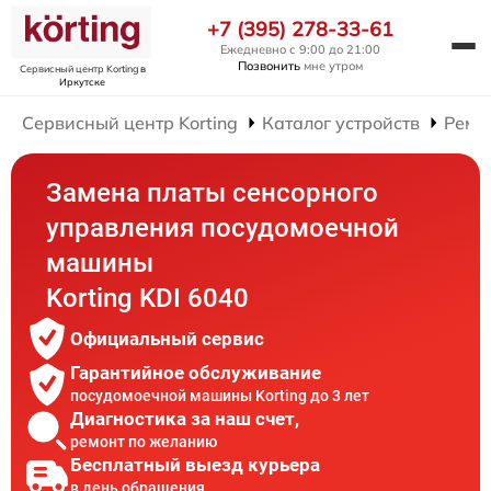
+7 (395) 278-33-61
Ежедневно с 9:00 до 21:00
Позвонить
мне утром
Сервисный центр Korting
в
Иркутске
Сервисный центр Korting
Каталог устройств
Ремо
Замена платы сенсорного
управления посудомоечной
машины
Korting KDI 6040
Официальный сервис
Гарантийное обслуживание
посудомоечной машины Korting до 3 лет
Диагностика за наш счет,
ремонт по желанию
Бесплатный выезд курьера
в день обращения