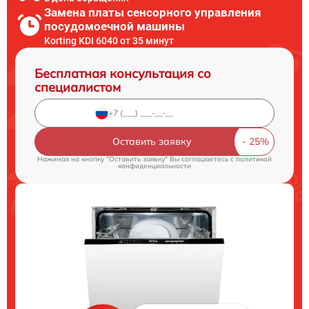
Замена платы сенсорного управления
посудомоечной машины
Korting KDI 6040 от 35 минут
Бесплатная консультация со
специалистом
Оставить заявку
Нажимая на кнопку "Оставить заявку" Вы соглашаетесь c
политикой
конфиденциальности