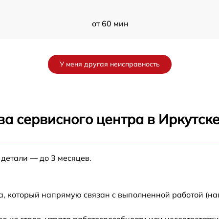
от 60 мин
от 60 мин
У меня другая неисправность
от 60 мин
от 60 мин
а сервисного центра в Иркутск
5
от 60 мин
 детали — до 3 месяцев.
5
от 60 мин
от 60 мин
а, который напрямую связан с выполненной работой (на
от 60 мин
из строя, утрата работоспособности или несоответств