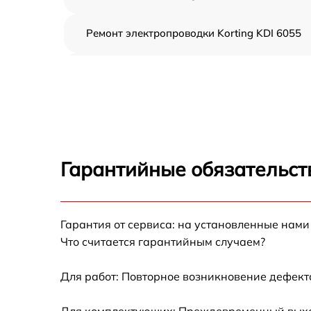
Ремонт электропроводки Korting KDI 6055
Замена шнура питания Korting KDI 6055
Корпусный ремонт (замена резинок,
креплений, кнопок) Korting KDI 6055
Ремонт платы управления (восстановление)
Korting KDI 6055
Гарантийные обязательств
Замена заливного клапана Korting KDI 605
Гарантия от сервиса: на установленные нами
Замена панели управления Korting KDI 605
Что считается гарантийным случаем?
Замена расходомера Korting KDI 6055
Для работ: Повторное возникновение дефект
Замена разбрызгивателя Korting KDI 6055
Для комплектующих: Преждевременный выход 