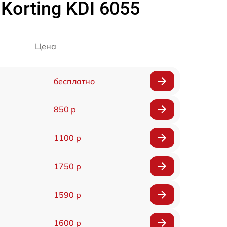
orting KDI 6055
Цена
бесплатно
850 р
1100 р
1750 р
1590 р
1600 р