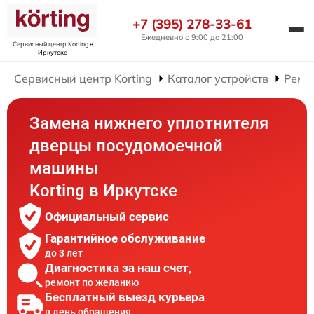
+7 (395) 278-33-61
Ежедневно с 9:00 до 21:00
Сервисный центр Korting
в
Иркутске
Сервисный центр Korting
Каталог устройств
Ремо
Замена нижнего уплотнителя
дверцы посудомоечной
машины
Korting в Иркутске
Официальный сервис
Гарантийное обслуживание
до 3 лет
Диагностика за наш счет,
ремонт по желанию
Бесплатный выезд курьера
в день обращения