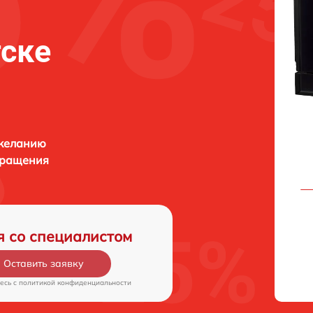
тске
 желанию
бращения
я со специалистом
Оставить заявку
есь c
политикой конфиденциальности