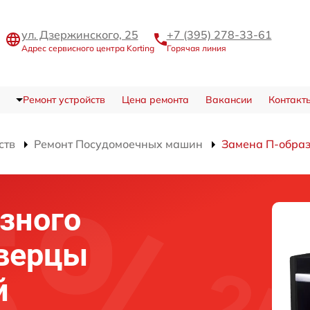
ул. Дзержинского, 25
+7 (395) 278-33-61
Адрес сервисного центра Korting
Горячая линия
Ремонт устройств
Цена ремонта
Вакансии
Контакт
ств
Ремонт Посудомоечных машин
Замена П-образ
зного
дверцы
й