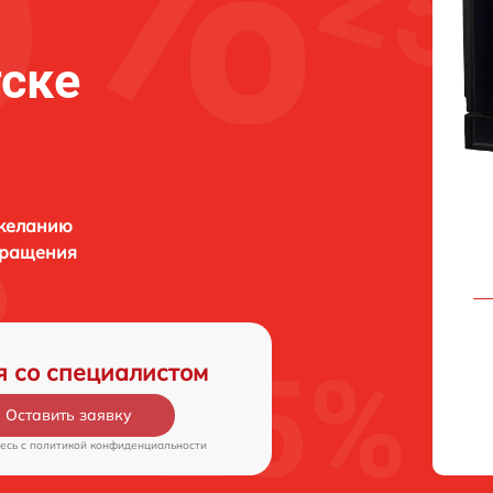
тске
 желанию
бращения
я со специалистом
Оставить заявку
есь c
политикой конфиденциальности