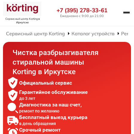
+7 (395) 278-33-61
Ежедневно с 9:00 до 21:00
Сервисный центр Korting
в
Иркутске
Сервисный центр Korting
Каталог устройств
Ремо
Чистка разбрызгивателя
стиральной машины
Korting в Иркутске
Официальный сервис
Гарантийное обслуживание
до 3 лет
Диагностика за наш счет,
ремонт по желанию
Бесплатный выезд курьера
в день обращения
Срочный ремонт