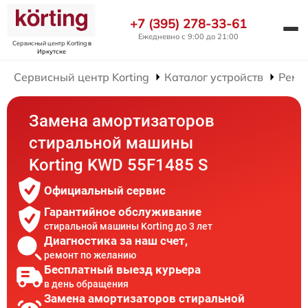
+7 (395) 278-33-61
Ежедневно с 9:00 до 21:00
Сервисный центр Korting
в
Иркутске
Сервисный центр Korting
Каталог устройств
Ремо
Замена амортизаторов
стиральной машины
Korting KWD 55F1485 S
Официальный сервис
Гарантийное обслуживание
стиральной машины Korting до 3 лет
Диагностика за наш счет,
ремонт по желанию
Бесплатный выезд курьера
в день обращения
Замена амортизаторов стиральной