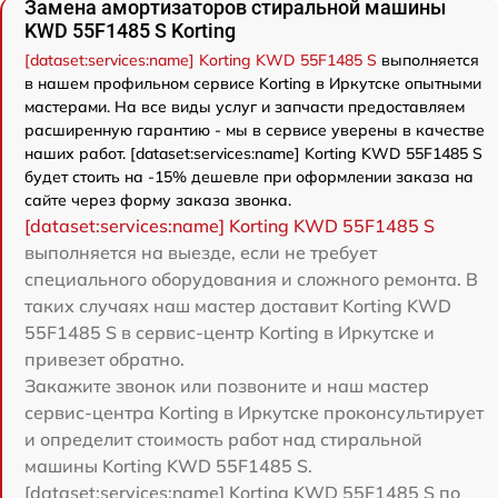
Замена амортизаторов стиральной машины
KWD 55F1485 S Korting
[dataset:services:name] Korting KWD 55F1485 S
выполняется
в нашем профильном сервисе Korting в Иркутске опытными
мастерами. На все виды услуг и запчасти предоставляем
расширенную гарантию - мы в сервисе уверены в качестве
наших работ. [dataset:services:name] Korting KWD 55F1485 S
будет стоить на -15% дешевле при оформлении заказа на
сайте через форму заказа звонка.
[dataset:services:name] Korting KWD 55F1485 S
выполняется на выезде, если не требует
специального оборудования и сложного ремонта. В
таких случаях наш мастер доставит Korting KWD
55F1485 S в сервис-центр Korting в Иркутске и
привезет обратно.
Закажите звонок или позвоните и наш мастер
сервис-центра Korting в Иркутске проконсультирует
и определит стоимость работ над стиральной
машины Korting KWD 55F1485 S.
[dataset:services:name] Korting KWD 55F1485 S по