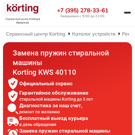
+7 (395) 278-33-61
Ежедневно с 9:00 до 21:00
Сервисный центр Korting
в
Иркутске
Сервисный центр Korting
Каталог устройств
Ремо
Замена пружин стиральной
машины
Korting KWS 40110
Официальный сервис
Гарантийное обслуживание
стиральной машины Korting до 3 лет
Диагностика за наш счет,
ремонт по желанию
Бесплатный выезд курьера
в день обращения
Замена пружин стиральной машины