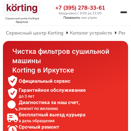
+7 (395) 278-33-61
Ежедневно с 9:00 до 21:00
Позвонить
мне утром
Сервисный центр Korting
в
Иркутске
Сервисный центр Korting
Каталог устройств
Ремо
Чистка фильтров сушильной
машины
Korting в Иркутске
Официальный сервис
Гарантийное обслуживание
до 3 лет
Диагностика за наш счет,
ремонт по желанию
Бесплатный выезд курьера
в день обращения
Срочный ремонт