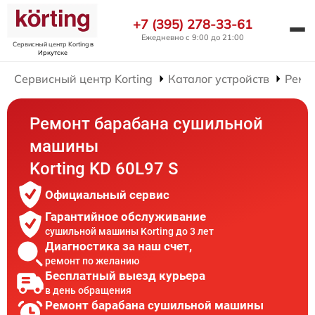
+7 (395) 278-33-61
Ежедневно с 9:00 до 21:00
Сервисный центр Korting
в
Иркутске
Сервисный центр Korting
Каталог устройств
Ремо
Ремонт барабана сушильной
машины
Korting KD 60L97 S
Официальный сервис
Гарантийное обслуживание
сушильной машины Korting до 3 лет
Диагностика за наш счет,
ремонт по желанию
Бесплатный выезд курьера
в день обращения
Ремонт барабана сушильной машины