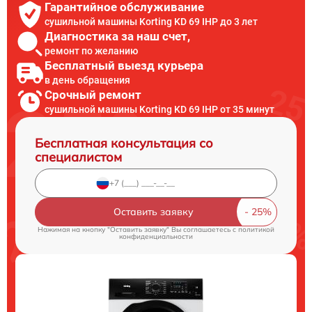
Гарантийное обслуживание
сушильной машины Korting KD 69 IHP до 3 лет
Диагностика за наш счет,
ремонт по желанию
Бесплатный выезд курьера
в день обращения
Срочный ремонт
сушильной машины Korting KD 69 IHP от 35 минут
Бесплатная консультация со
специалистом
Оставить заявку
Нажимая на кнопку "Оставить заявку" Вы соглашаетесь c
политикой
конфиденциальности