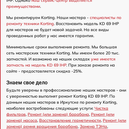
IHP. Однако
наш сервис-центр выделяется
преимуществами
.
Мы ремонтируем Korting. Наши мастера -
специалисты по
ремонту техники Korting
. Восстановить модель KD 69 IHP
для мастеров не будет новой задачей. На все виды
проведенных работ у нас имеется гарантия.
Минимальные сроки выполнения ремонта. Мы большая
сеть мастерских техники Korting. Мы имеем более 20 тыс.
запчастей. И возможно на наших складах
уже имеется
запчасть на модель KD 69 IHP
. При заказе ремонта на
сайте - предоставляется скидка -25%.
Знаем свое дело
Будьте уверены в профессионализме наших мастеров - они
с уверенностью выполнят ремонт Korting KD 69 IHP. По
данным наших мастеров в Иркутске по ремонту Korting,
наиболее востребованы следующие услуги:
Чистка
фильтров
,
Ремонт (или замена) барабана
,
Ремонт (или
замена) насоса
,
Восстановление герметичности
,
Ремонт (или
замена) ремня вращения барабана
,
Замена ТЭНа
,