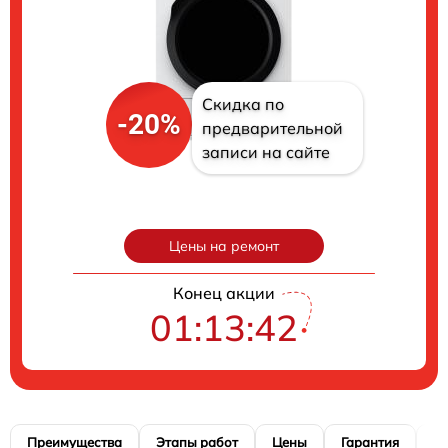
Скидка по
-20%
предварительной
записи на сайте
Цены на ремонт
Конец акции
01:13:41
Преимущества
Этапы работ
Цены
Гарантия
М