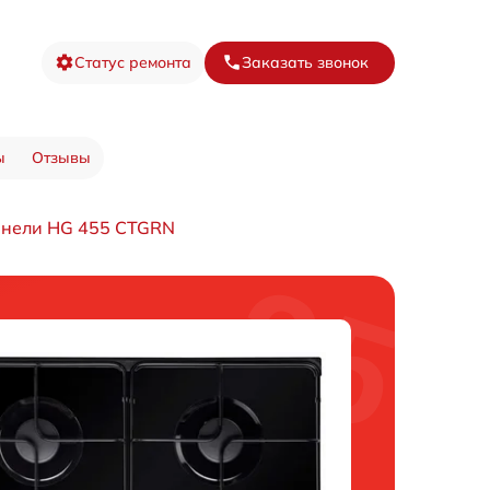
Статус ремонта
Заказать звонок
ы
Отзывы
анели HG 455 CTGRN