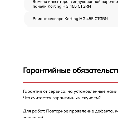
Замена инвентора в индукционной варочн
панели Korting HG 455 CTGRN
Ремонт сенсора Korting HG 455 CTGRN
Ремонт переключателя Korting HG 455
CTGRN
Разблокировка варочной панели Korting H
455 CTGRN
Замена панели управления Korting HG 455
CTGRN
Гарантийные обязательств
Ремонт модуля управления Korting HG 455
CTGRN
Гарантия от сервиса: на установленные нами
Замена сенсора Korting HG 455 CTGRN
Что считается гарантийным случаем?
Для работ: Повторное проявление дефекта, 
запчасти).