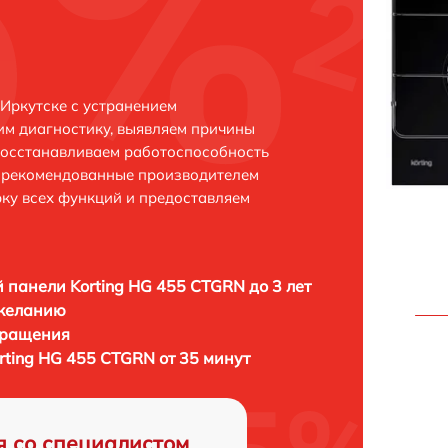
 Иркутске с устранением
м диагностику, выявляем причины
восстанавливаем работоспособность
и рекомендованные производителем
рку всех функций и предоставляем
 панели Korting HG 455 CTGRN до 3 лет
 желанию
бращения
rting HG 455 CTGRN от 35 минут
я со специалистом