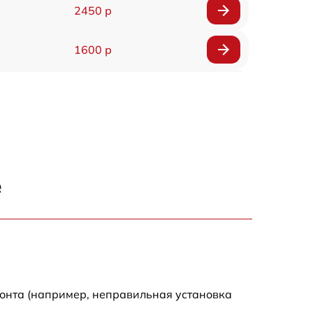
2450 р
1600 р
750 р
600 р
1600 р
е
1900 р
1600 р
монта (например, неправильная установка