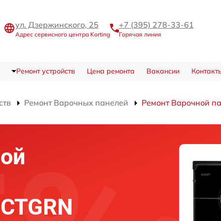
ул. Дзержинского, 25
+7 (395) 278-33-61
Адрес сервисного центра Korting
Горячая линия
Ремонт устройств
Цена ремонта
Вакансии
Контакт
ств
Ремонт Варочных панелей
Ремонт Варочной п
ной
5 CTGRN