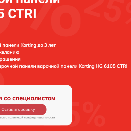
5 CTRI
 панели Korting до 3 лет
 желанию
бращения
арочной панели варочной панели
Korting HG 6105 CTRI
я со специалистом
Оставить заявку
есь c
политикой конфиденциальности