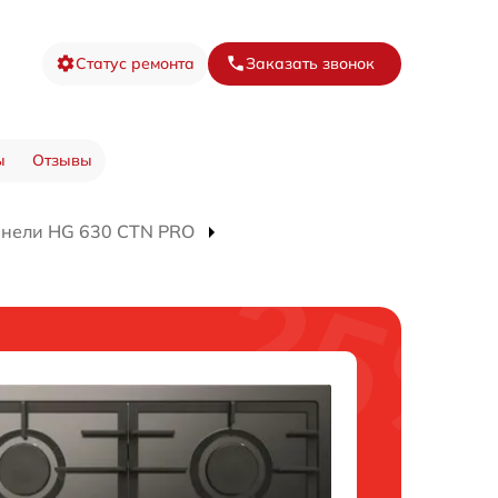
Статус ремонта
Заказать звонок
ы
Отзывы
анели HG 630 CTN PRO