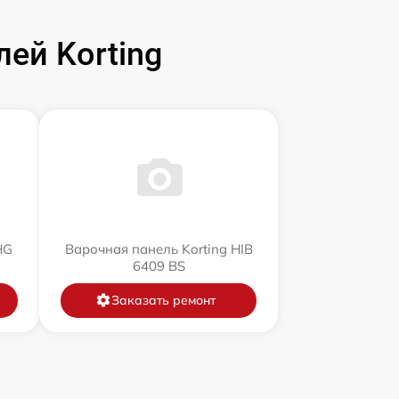
ей Korting
HG
Варочная панель Korting HIB
6409 BS
Заказать ремонт