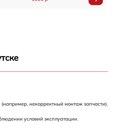
750 р
600 р
1600 р
утске
1900 р
1600 р
 (например, некорректный монтаж запчасти).
облюдении условий эксплуатации.