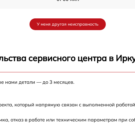
от 60 мин
У меня другая неисправность
G
от 60 мин
от 60 мин
ьства сервисного центра в Ирк
от 60 мин
ые нами детали — до 3 месяцев.
от 60 мин
фекта, который напрямую связан с выполненной работой
ка, отказ в работе или техническим параметрам при с