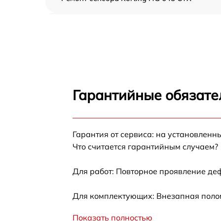
Ремонт переключателя Korting HG 645 CTX
Разблокировка варочной панели Korting H
645 CTX
Замена панели управления Korting HG 645
CTX
Гарантийные обязател
Ремонт модуля управления Korting HG 645
CTX
Гарантия от сервиса: на установленн
Замена сенсора Korting HG 645 CTX
Что считается гарантийным случаем?
Для работ: Повторное проявление де
Для комплектующих: Внезапная полом
Показать полностью