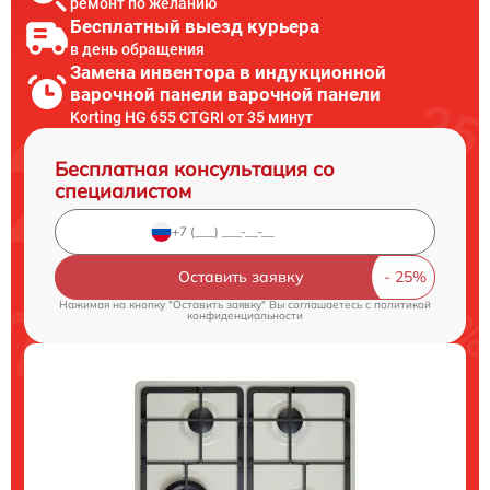
ремонт по желанию
Бесплатный выезд курьера
в день обращения
Замена инвентора в индукционной
варочной панели варочной панели
Korting HG 655 CTGRI от 35 минут
Бесплатная консультация со
специалистом
Оставить заявку
Нажимая на кнопку "Оставить заявку" Вы соглашаетесь c
политикой
конфиденциальности