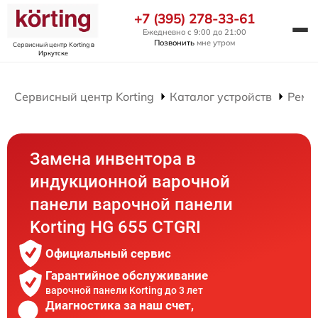
+7 (395) 278-33-61
Ежедневно с 9:00 до 21:00
Позвонить
мне утром
Сервисный центр Korting
в
Иркутске
Сервисный центр Korting
Каталог устройств
Ремо
Замена инвентора в
индукционной варочной
панели варочной панели
Korting HG 655 CTGRI
Официальный сервис
Гарантийное обслуживание
варочной панели Korting до 3 лет
Диагностика за наш счет,