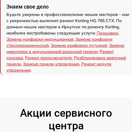
Знаем свое дело
Будьте уверены в профессионализме наших мастеров - они
с уверенностью выполнят ремонт Korting HG 765 CTX. По
данным наших мастеров в Иркутске по ремонту Korting,
наиболее востребованы следующие услуги:
Прошивка
,
Замена конфорки индукционной
,
Замена конфорки
стеклокерамической
,
Замена конфорки чугунной
,
Замена
инвентора в индукционной варочной панели
,
Ремонт
сенсора
,
Ремонт переключателя
,
Разблокировка варочной
панели
,
Замена панели управления
,
Ремонт модуля
управления
.
Акции сервисного
центра