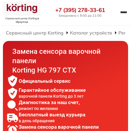
+7 (395) 278-33-61
Ежедневно с 9:00 до 21:00
Сервисный центр Korting
в
Иркутске
Сервисный центр Korting
Каталог устройств
Ремо
Замена сенсора варочной
панели
Korting HG 797 CTX
Официальный сервис
Гарантийное обслуживание
варочной панели Korting до 3 лет
Диагностика за наш счет,
ремонт по желанию
Бесплатный выезд курьера
в день обращения
Замена сенсора варочной панели