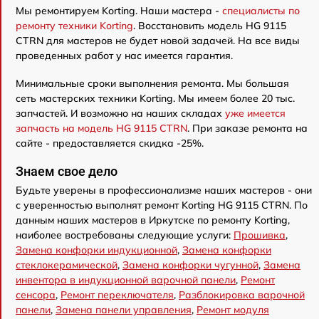
Мы ремонтируем Korting. Наши мастера -
специалисты по
ремонту техники Korting
. Восстановить модель HG 9115
CTRN для мастеров не будет новой задачей. На все виды
проведенных работ у нас имеется гарантия.
Минимальные сроки выполнения ремонта. Мы большая
сеть мастерских техники Korting. Мы имеем более 20 тыс.
запчастей. И возможно на наших складах
уже имеется
запчасть на модель HG 9115 CTRN
. При заказе ремонта на
сайте - предоставляется скидка -25%.
Знаем свое дело
Будьте уверены в профессионализме наших мастеров - они
с уверенностью выполнят ремонт Korting HG 9115 CTRN. По
данным наших мастеров в Иркутске по ремонту Korting,
наиболее востребованы следующие услуги:
Прошивка
,
Замена конфорки индукционной
,
Замена конфорки
стеклокерамической
,
Замена конфорки чугунной
,
Замена
инвентора в индукционной варочной панели
,
Ремонт
сенсора
,
Ремонт переключателя
,
Разблокировка варочной
панели
,
Замена панели управления
,
Ремонт модуля