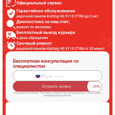
Официальный сервис
Гарантийное обслуживание
варочной панели Korting HG 9115 CTRN до 3 лет
Диагностика за наш счет,
ремонт по желанию
Бесплатный выезд курьера
в день обращения
Срочный ремонт
варочной панели Korting HG 9115 CTRN от 35 минут
Бесплатная консультация со
специалистом
Оставить заявку
Нажимая на кнопку "Оставить заявку" Вы соглашаетесь c
политикой
конфиденциальности