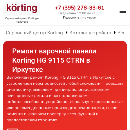
+7 (395) 278-33-61
Ежедневно с 9:00 до 21:00
Позвонить
мне утром
Сервисный центр Korting
в
Иркутске
Сервисный центр Korting
Каталог устройств
Ремо
Ремонт варочной панели
Korting HG 9115 CTRN в
Иркутске
Выполняем ремонт Korting HG 9115 CTRN в Иркутске с
устранением неисправностей любой сложности. Проводим
диагностику, выявляем причины поломки, заменяем
неисправные детали и восстанавливаем
работоспособность устройства. Используем оригинальные
или рекомендованные производителем запчасти, после
ремонта выполняем проверку всех функций и
предоставляем гарантию.