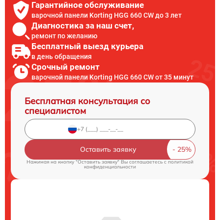
Гарантийное обслуживание
варочной панели Korting HGG 660 CW до 3 лет
Диагностика за наш счет,
ремонт по желанию
Бесплатный выезд курьера
в день обращения
Срочный ремонт
варочной панели Korting HGG 660 CW от 35 минут
Бесплатная консультация со
специалистом
Оставить заявку
Нажимая на кнопку "Оставить заявку" Вы соглашаетесь c
политикой
конфиденциальности