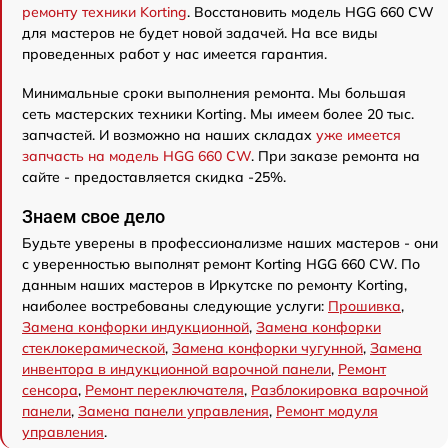
ремонту техники Korting
. Восстановить модель HGG 660 CW
для мастеров не будет новой задачей. На все виды
проведенных работ у нас имеется гарантия.
Минимальные сроки выполнения ремонта. Мы большая
сеть мастерских техники Korting. Мы имеем более 20 тыс.
запчастей. И возможно на наших складах
уже имеется
запчасть на модель HGG 660 CW
. При заказе ремонта на
сайте - предоставляется скидка -25%.
Знаем свое дело
Будьте уверены в профессионализме наших мастеров - они
с уверенностью выполнят ремонт Korting HGG 660 CW. По
данным наших мастеров в Иркутске по ремонту Korting,
наиболее востребованы следующие услуги:
Прошивка
,
Замена конфорки индукционной
,
Замена конфорки
стеклокерамической
,
Замена конфорки чугунной
,
Замена
инвентора в индукционной варочной панели
,
Ремонт
сенсора
,
Ремонт переключателя
,
Разблокировка варочной
панели
,
Замена панели управления
,
Ремонт модуля
управления
.