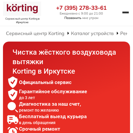
+7 (395) 278-33-61
Ежедневно с 9:00 до 21:00
Позвонить
мне утром
Сервисный центр Korting
в
Иркутске
Сервисный центр Korting
Каталог устройств
Ремо
Чистка жёсткого воздуховода
вытяжки
Korting в Иркутске
Официальный сервис
Гарантийное обслуживание
до 3 лет
Диагностика за наш счет,
ремонт по желанию
Бесплатный выезд курьера
в день обращения
Срочный ремонт